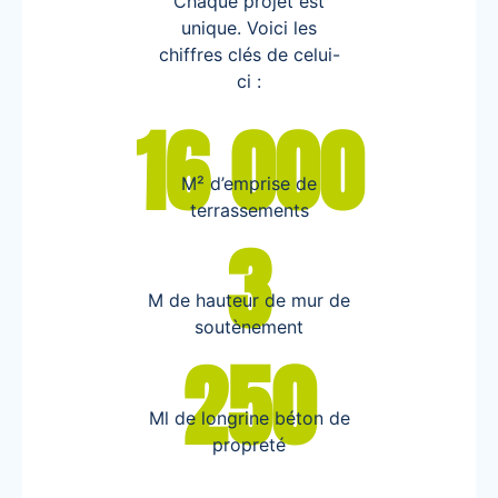
Chaque projet est
unique. Voici les
chiffres clés de celui-
ci :
16 000
M² d’emprise de
terrassements
3
M de hauteur de mur de
soutènement
250
Ml de longrine béton de
propreté