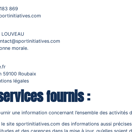
 183 869
portinitiatives.com
aud LOUVEAU
ontact@sportinitiatives.com
sonne morale.
.fr
nn 59100 Roubaix
tions légales
services fournis :
ournir une information concernant l’ensemble des activités d
r le site sportinitiatives.com des informations aussi précises
udes et des carences dans la mise à jour, qu’elles soient de