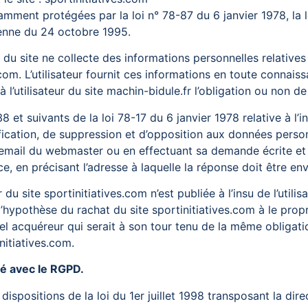
mment protégées par la loi n° 78-87 du 6 janvier 1978, la lo
enne du 24 octobre 1995.
re du site ne collecte des informations personnelles relatives 
.com. L’utilisateur fournit ces informations en toute conna
 à l’utilisateur du site machin-bidule.fr l’obligation ou non d
et suivants de la loi 78-17 du 6 janvier 1978 relative à l’in
tification, de suppression et d’opposition aux données perso
: email du webmaster ou en effectuant sa demande écrite et
èce, en précisant l’adresse à laquelle la réponse doit être en
 du site sportinitiatives.com n’est publiée à l’insu de l’uti
’hypothèse du rachat du site sportinitiatives.com à le propri
uel acquéreur qui serait à son tour tenu de la même obligat
initiatives.com.
té avec le RGPD.
spositions de la loi du 1er juillet 1998 transposant la dire