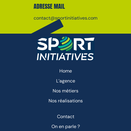
ADRESSE MAIL
contact@sportinitiatives.com
Home
L’agence
Nos métiers
Nos réalisations
Contact
On en parle ?