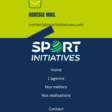
ADRESSE MAIL
contact@sportinitiatives.com
Home
L’agence
Nos métiers
Nos réalisations
Contact